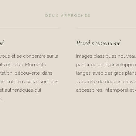
DEUX APPROCHES
né
Posed nouveau-né
vous et se concentre sur la
Images classiques nouveau
nts et bébé. Moments
panier ou un lit, envelopp
entation, découverte, dans
langes, avec des gros plans
ement. Le résultat sont des
J'apporte de douces couver
t authentiques qui
accessoires. Intemporel et 
e.