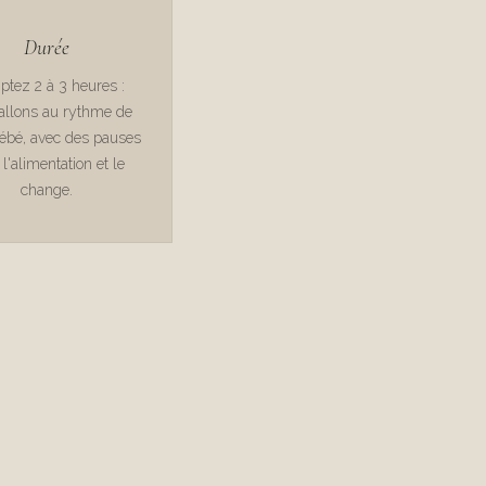
Durée
tez 2 à 3 heures :
allons au rythme de
bébé, avec des pauses
l'alimentation et le
change.