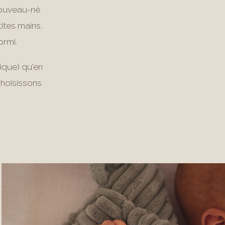
nouveau-né
tites mains,
ormi.
tique) qu'en
choisissons