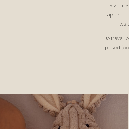
passent a
capture ce 
les 
Je travaill
posed (pos