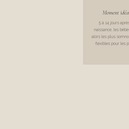
Moment idéa
5 à 14 jours aprè
naissance, les bébé
alors les plus somno
flexibles pour les 