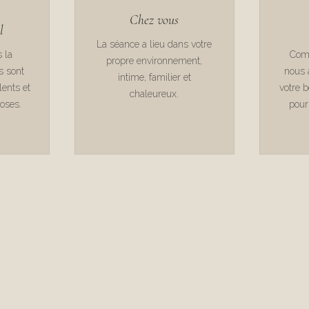
Chez vous
l
La séance a lieu dans votre
s la
Comp
propre environnement,
s sont
nous 
intime, familier et
lents et
votre 
chaleureux.
poses.
pour 