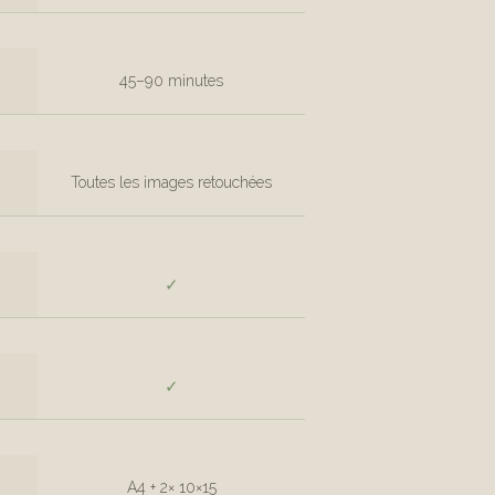
45–90 minutes
Toutes les images retouchées
✓
✓
A4 + 2× 10×15