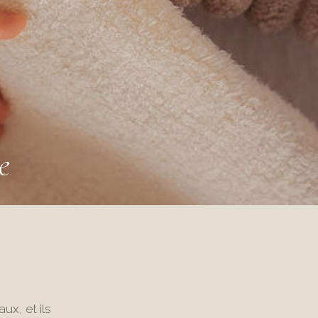
e
ux, et ils