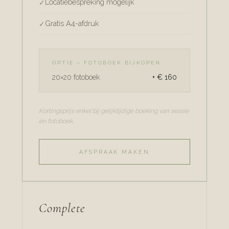
Locatiebespreking mogelijk
Gratis A4-afdruk
OPTIE – FOTOBOEK BIJKOPEN
20×20 fotoboek
+ € 160
Kortingsprijs enkel bij gelijktijdige boeking van sessie
én fotoboek.
AFSPRAAK MAKEN
Complete