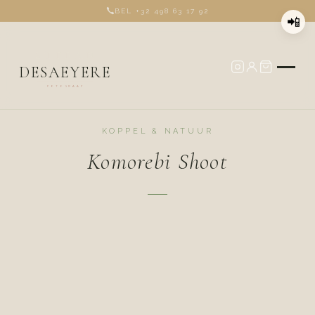
BEL +32 498 63 17 92
📲
STEFAN
DESAEYERE
FOTOGRAAF
KOPPEL & NATUUR
Komorebi Shoot