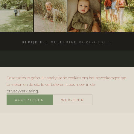
BEKIJK HET VOLLEDIGE PORTFOLIO →
Deze website gebruikt analytische cookies om het bezoekersgedrag
te meten en de site te verbeteren. Lees meer in de
privacyverklaring
.
ACCEPTEREN
WEIGEREN