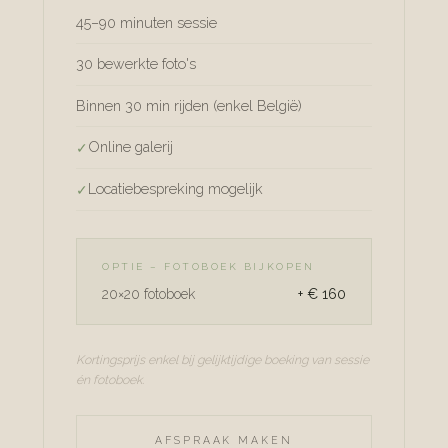
45–90 minuten sessie
30 bewerkte foto's
Binnen 30 min rijden (enkel België)
Online galerij
Locatiebespreking mogelijk
OPTIE – FOTOBOEK BIJKOPEN
20×20 fotoboek
+ € 160
Kortingsprijs enkel bij gelijktijdige boeking van sessie
én fotoboek.
AFSPRAAK MAKEN