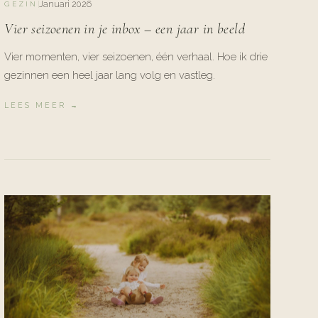
Januari 2026
GEZIN
Vier seizoenen in je inbox – een jaar in beeld
Vier momenten, vier seizoenen, één verhaal. Hoe ik drie
gezinnen een heel jaar lang volg en vastleg.
LEES MEER →