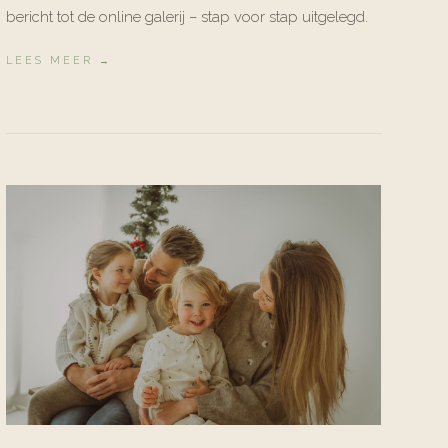
bericht tot de online galerij – stap voor stap uitgelegd.
LEES MEER →