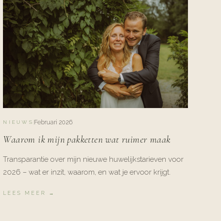
Februari 2026
NIEUWS
Waarom ik mijn pakketten wat ruimer maak
Transparantie over mijn nieuwe huwelijkstarieven voor
2026 – wat er inzit, waarom, en wat je ervoor krijgt.
LEES MEER →